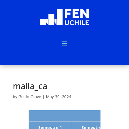
malla_ca
by
Guido Olave
|
May 30, 2024
CICLO BÁSICO
Semestre 1
Semestre 2
S