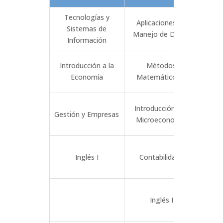
Tecnologías y
Aplicaciones de
Sistemas de
Es
Manejo de Datos
Información
Introducción a la
Métodos
Economía
Matemáticos II
Mat
Introducción a la
Intr
Gestión y Empresas
Microeconomía
Mac
Inglés I
Contabilidad I
Con
Inglés I