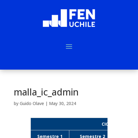
malla_ic_admin
by
Guido Olave
|
May 30, 2024
CICLO BÁSICO
Semestre 1
Semestre 2
Semes