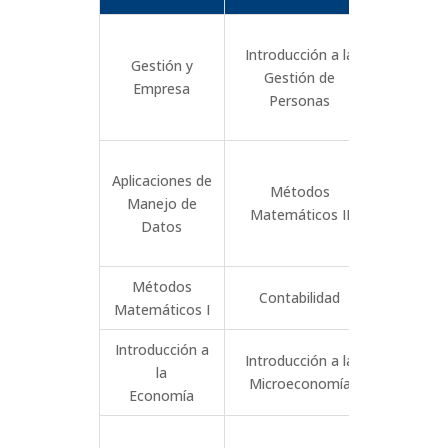
Introducción a la
Gestión y
Introduc
Gestión de
Empresa
Marke
Personas
Aplicaciones de
Métodos
Manejo de
Estadís
Matemáticos II
Datos
Métodos
Méto
Contabilidad
Matemáticos I
Matemáti
Introducción a
Introducción a la
Introducc
la
Microeconomía
Macroec
Economía